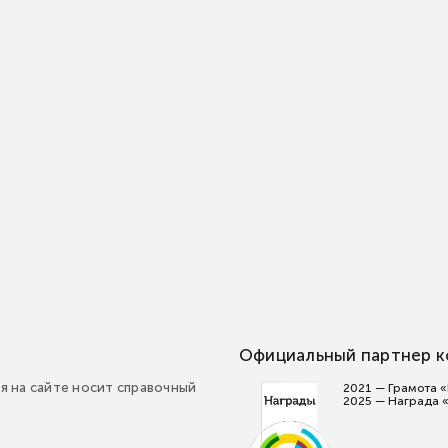
Введите имя
Телефон
Телефон
Спасибо за заявку
Электронная почта
Электронная почта
Сообщение
Введите сообщение
Я даю согласие на обработку моих персональных данных, в
соответствии с Федеральным законом от 27.07.2006 года №152-ФЗ «О
персональных данных», на условиях и для целей, определенных в
политике в отношении обработки персональных данных
Официальный партнер 
я на сайте носит справочный
2021 — Грамота 
2025 — Награда 