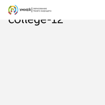
Главная
Колледжи
college-12
college-12